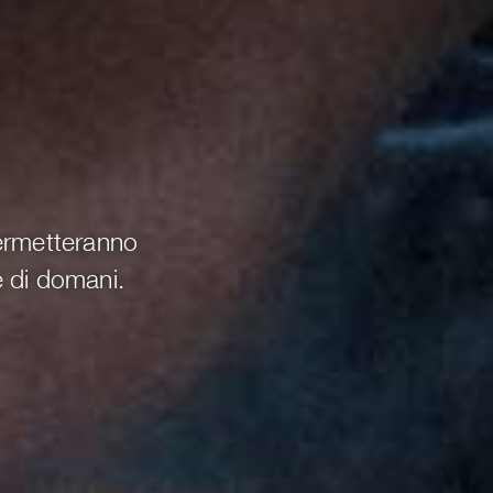
i
|
permetteranno
e di domani.