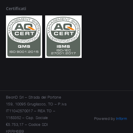
Certificati
BeonD Srl – Strada del Portone
159, 10095 Grugliasco, TO –
P.iva
IT11042570017 – REA TO –
1183352 – Cap. Sociale
Powered by
Inform
€5.753,17 – Codice SDI
KRRH6B9